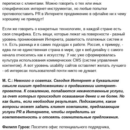
переписки с клиентами. Можно говорить о тех или иных
специфических интернет-инструментах, но любые попытки
противопоставить PR в Интернете продвижению в офлайне ни к чему
хорошему не приведут!
Если же говорить о конкретных технологиях, в каждой стране есть
своя специфика. Есть вещи, которые лежат на поверхности - разный
уровень проникновения Интернета, развитость платежных систем и
т.п. Есть разница и в самих подходах к работе. Россия, к примеру, -
едва ли не единственная страна в мире, где к веб-дизайну с самого
начала относились как к искусству. У нас уже сформировалась
культура использования коммерческих CMS (систем управления
контентом). А вот уровень usability сайтов оставляет желать лучшего
- об интересах пользователей почти никто не думает.
М. С.:
Немного о советах. Сегодня Интернет в буквальном
смысле кишит предложениями о продвижении интернет-
проектов. К сожалению, попадаются некачественные услуги,
за счет которых происходит осваивание денег и не более. Но
как быть, если необходим результат. Подскажите, какие
вопросы может задать клиент компаниям, предлагающим
услуги PR в Интернете, чтобы определить их
компетентность и отсеять сомнительные предложения.
Филипп Гуров:
Посетите офис потенциального подрядчика,