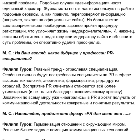
никакой проблемы. Подобные случаи «дезинформации» носят
единичный характер. Журналисты не так часто используют в работе
подобные сервисы, и, как правило, перепроверяют информацию
(например, заходя на официальные сайты). На большинстве
«релизоприемников» необходимо заранее пройти процедуру
регистрации, что усложняет жизнь «недоброжелателям». И, наконец,
если вы обратитесь к редактору или модератору сайта и объясните
суть проблемы, он оперативно удалит пресс-релиз.
М. С.:
На Ваш взгляд, какое будущее у профессии PR-
специалиста?
Филипп Гуров:
Главный тренд - отраслевая специализация.
Особенно сильно будут востребованы специалисты по PR в сфере
высоких технологий, энергетики, фармацевтики, ряда других
отраслей. Восприятие PR клиентами становится всё более
утилитарным (и не только благодаря экономическому кризису).
Заказчики по всему миру уже «наигрались» в PR и хотят получать от
коммуникационной деятельности конкретные и понятные результаты.
М. С.:
Напоследок, продолжите фразу: «PR для меня это ....»
Филипп Гуров:
Гармонизация отношений с окружающим миром.
Решение бизнес-задач с помощью коммуникационных технологий.