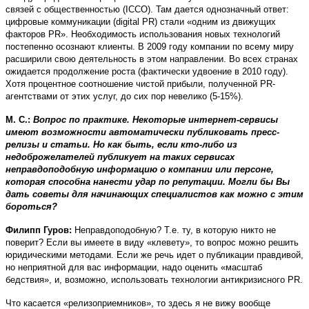
связей с общественностью (ICCO). Там дается однозначный ответ:
цифровые коммуникации (digital PR) стали «одним из движущих
факторов PR». Необходимость использования новых технологий
постепенно осознают клиенты. В 2009 году компании по всему миру
расширили свою деятельность в этом направлении. Во всех странах
ожидается продолжение роста (фактически удвоение в 2010 году).
Хотя процентное соотношение чистой прибыли, полученной PR-
агентствами от этих услуг, до сих пор невелико (5-15%).
М. С.:
Вопрос по практике. Некоторые интернет-сервисы
имеют возможности автоматически публиковать пресс-
релизы и статьи. Но как быть, если кто-либо из
недоброжелателей публикует на таких сервисах
неправдоподобную информацию о компании или персоне,
которая способна нанести удар по репутации. Могли бы Вы
дать советы для начинающих специалистов как можно с этим
бороться?
Филипп Гуров:
Неправдоподобную? Т.е. ту, в которую никто не
поверит? Если вы имеете в виду «клевету», то вопрос можно решить
юридическими методами. Если же речь идет о публикации правдивой,
но неприятной для вас информации, надо оценить «масштаб
бедствия», и, возможно, использовать технологии антикризисного PR.
Что касается «релизоприемников», то здесь я не вижу вообще