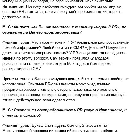
коммуникационных задач, не ограничивались исключительно
Интернетом. Поэтому наиболее конкурентоспособными останутся
опытные PR-агентства, открывшие у себя профильные «интернет-
департаменты».
М. С.:
Филипп, как Вы относитесь к термину «черный PR», не
считаете ли Вы его противоречивым?
Филипп Гуров:
Что такое «черный PR»? Анонимное распространение
ложной информации? Любой негатив в СМИ? «Джинса»? Получение
денег от клиентов «черным налом»? У PR-специалистов нет единого
мнения по этому вопросу. Сам термин появился благодаря
резонансным политическим акциям 90-х годов и был широко
растиражирован СМИ.
Применительно к бизнес-коммуникациям, я бы этот термин вообще не
использовал. Опытные PR-специалисты могут убедительно
продемонстрировать сильные стороны заказчика, его реальные
преимущества перед конкурентами, не нарушая профессиональную
этику и действующее законодательство.
М. С.:
Растет ли востребованность PR услуг в Интернете, и
с чем это связано?
Филипп Гуров:
Буквально на днях был опубликован отчет
Международной ассоциации компаний-консультантов в области