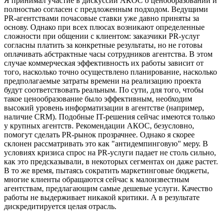
Я принимал участие в дискуссии АКОС о ценообразовании и
полностью согласен с предложенным подходом. Ведущими
PR-агентствами почасовые ставки уже давно приняты за
основу. Однако при всех плюсах возникают определенные
сложности при общении с клиентом: заказчики PR-услуг
согласны платить за конкретные результаты, но не готовы
оплачивать абстрактные часы сотрудников агентства. В этом
случае коммерческая эффективность их работы зависит от
того, насколько точно осуществлено планирование, насколько
предполагаемые затраты времени на реализацию проекта
будут соответствовать реальным. По сути, для того, чтобы
такое ценообразование было эффективным, необходим
высокий уровень информатизации в агентстве (например,
наличие CRM). Подобные IT-решения сейчас имеются только
у крупных агентств. Рекомендации АКОС, безусловно,
помогут сделать PR-рынок прозрачнее. Однако я скорее
склонен рассматривать это как "антидемпинговую" меру. В
условиях кризиса спрос на PR-услуги падает не столь сильно,
как это предсказывали, в некоторых сегментах он даже растет.
В то же время, пытаясь сократить маркетинговые бюджеты,
многие клиенты обращаются сейчас к малоизвестным
агентствам, предлагающим самые дешевые услуги. Качество
работы не выдерживает никакой критики. А в результате
дискредитируется целая отрасль.