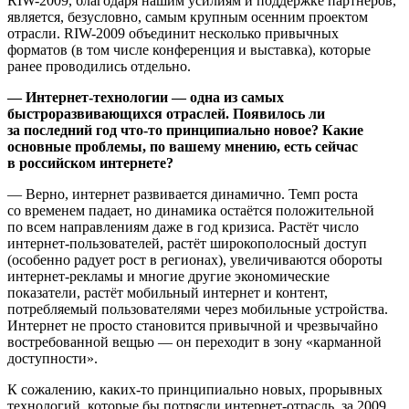
RIW-2009, благодаря нашим усилиям и поддержке партнёров,
является, безусловно, самым крупным осенним проектом
отрасли. RIW-2009 объединит несколько привычных
форматов (в том числе конференция и выставка), которые
ранее проводились отдельно.
— Интернет-технологии — одна из самых
быстроразвивающихся отраслей. Появилось ли
за последний год что-то принципиально новое? Какие
основные проблемы, по вашему мнению, есть сейчас
в российском интернете?
— Верно, интернет развивается динамично. Темп роста
со временем падает, но динамика остаётся положительной
по всем направлениям даже в год кризиса. Растёт число
интернет-пользователей, растёт широкополосный доступ
(особенно радует рост в регионах), увеличиваются обороты
интернет-рекламы и многие другие экономические
показатели, растёт мобильный интернет и контент,
потребляемый пользователями через мобильные устройства.
Интернет не просто становится привычной и чрезвычайно
востребованной вещью — он переходит в зону «карманной
доступности».
К сожалению, каких-то принципиально новых, прорывных
технологий, которые бы потрясли интернет-отрасль, за 2009