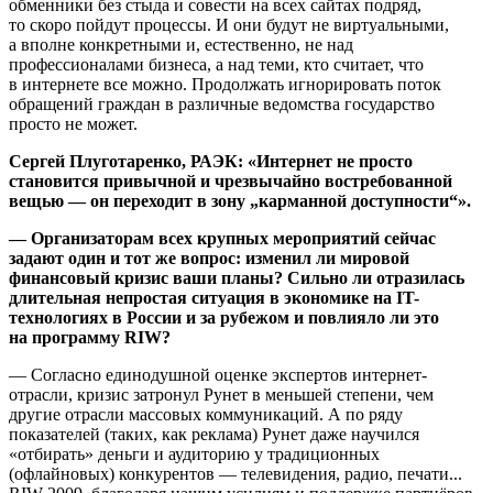
обменники без стыда и совести на всех сайтах подряд,
то скоро пойдут процессы. И они будут не виртуальными,
а вполне конкретными и, естественно, не над
профессионалами бизнеса, а над теми, кто считает, что
в интернете все можно. Продолжать игнорировать поток
обращений граждан в различные ведомства государство
просто не может.
Сергей Плуготаренко, РАЭК: «Интернет не просто
становится привычной и чрезвычайно востребованной
вещью — он переходит в зону „карманной доступности“».
— Организаторам всех крупных мероприятий сейчас
задают один и тот же вопрос: изменил ли мировой
финансовый кризис ваши планы? Сильно ли отразилась
длительная непростая ситуация в экономике на IT-
технологиях в России и за рубежом и повлияло ли это
на программу RIW?
— Согласно единодушной оценке экспертов интернет-
отрасли, кризис затронул Рунет в меньшей степени, чем
другие отрасли массовых коммуникаций. А по ряду
показателей (таких, как реклама) Рунет даже научился
«отбирать» деньги и аудиторию у традиционных
(офлайновых) конкурентов — телевидения, радио, печати...