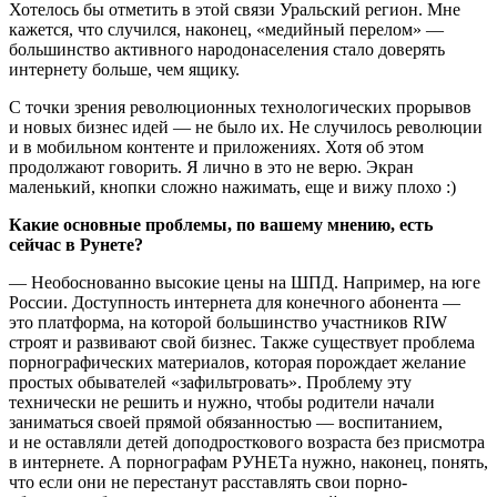
Хотелось бы отметить в этой связи Уральский регион. Мне
кажется, что случился, наконец, «медийный перелом» —
большинство активного народонаселения стало доверять
интернету больше, чем ящику.
С точки зрения революционных технологических прорывов
и новых бизнес идей — не было их. Не случилось революции
и в мобильном контенте и приложениях. Хотя об этом
продолжают говорить. Я лично в это не верю. Экран
маленький, кнопки сложно нажимать, еще и вижу плохо :)
Какие основные проблемы, по вашему мнению, есть
сейчас в Рунете?
— Необоснованно высокие цены на ШПД. Например, на юге
России. Доступность интернета для конечного абонента —
это платформа, на которой большинство участников RIW
строят и развивают свой бизнес. Также существует проблема
порнографических материалов, которая порождает желание
простых обывателей «зафильтровать». Проблему эту
технически не решить и нужно, чтобы родители начали
заниматься своей прямой обязанностью — воспитанием,
и не оставляли детей доподросткового возраста без присмотра
в интернете. А порнографам РУНЕТа нужно, наконец, понять,
что если они не перестанут расставлять свои порно-