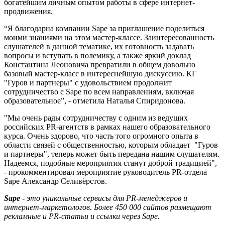
богатейшим личным опытом работы в сфере интернет-
продвижения.
“Я благодарна компании Sape за приглашение поделиться
моими знаниями на этом мастер-классе. Заинтересованность
слушателей в данной тематике, их готовность задавать
вопросы и вступать в полемику, а также яркий доклад
Константина Леоновича превратили в общем довольно
базовый мастер-класс в интереснейшую дискуссию. КГ
"Гуров и партнеры" с удовольствием продолжит
сотрудничество с Sape по всем направлениям, включая
образовательное”, - отметила Наталья Спиридонова.
"Мы очень рады сотрудничеству с одним из ведущих
российских PR-агентств в рамках нашего образовательного
курса. Очень здорово, что часть того огромного опыта в
области связей с общественностью, которым обладает "Гуров
и партнеры", теперь может быть передана нашим слушателям.
Надеемся, подобные мероприятия станут доброй традицией",
- прокомментировал мероприятие руководитель PR-отдела
Sape Александр Селивёрстов.
Sape
- это уникальные сервисы для PR-менеджеров и
интернет-маркетологов. Более 450 000 сайтов размещают
рекламные и PR-статьи и ссылки через Sape.